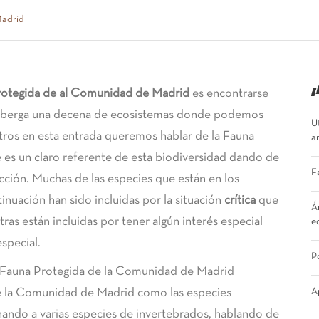
Madrid
¡
rotegida de al Comunidad de Madrid
es encontrarse
alberga una decena de ecosistemas donde podemos
U
tros en esta entrada queremos hablar de la Fauna
a
es un claro referente de esta biodiversidad dando de
F
cción. Muchas de las especies que están en los
nuación han sido incluidas por la situación
crítica
que
Á
ras están incluidas por tener algún interés especial
e
special.
P
a Fauna Protegida de la Comunidad de Madrid
de la Comunidad de Madrid como las especies
A
nando a varias especies de invertebrados, hablando de