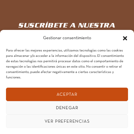
SUSCRÍBETE A NUESTRA
NEWSLETTER
Gestionar consentimiento
Para ofrecer las mejores experiencias, utilizamos tecnologías como las cookies
Únete aquí a la aventura
para almacenar y/o acceder a la información del dispositivo. El consentimiento
de estas tecnologías nos permitirá procesar datos como el comportamiento de
navegación o las identificaciones únicas en este sitio. No consentir o retirar el
consentimiento, puede afectar negativamente a ciertas características y
funciones.
ACEPTAR
2024 ©
DENEGAR
AVIS
PRI
CO
POLÍTICA
CONDICI
THE
O
VAC
OK
MEDIOAM
ONES
BEAR
VER PREFERENCIAS
LEG
IDA
IES
BIENTAL
GENERAL
OUTDOO
AL
D
ES
R