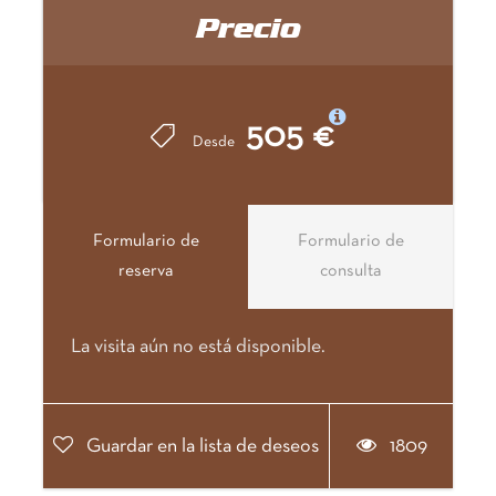
Precio
siempre a la orilla del río Sil, por ello nos
trasladaremos al Alto Sil para visitar uno de los
lugares más salvajes de la península ibérica. Entre
castaños y urces, el reino del oso, el Alto Sil es un
505 €
Desde
antiguo valle minero donde podemos encontrar
una gran riqueza arbolística y, especialmente,
faunística, ya que en sus bosques y cumbres
Formulario de
Formulario de
podemos encontrar osos, lobos, ciervos, rebecos,
reserva
consulta
corzos y jabalíes.
¡Una experiencia única!
La visita aún no está disponible.
Guardar en la lista de deseos
1809