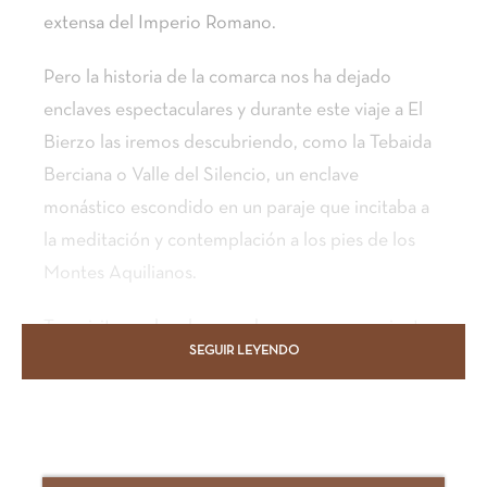
extensa del Imperio Romano.
Pero la historia de la comarca nos ha dejado
enclaves espectaculares y durante este viaje a El
Bierzo las iremos descubriendo, como la Tebaida
Berciana o Valle del Silencio, un enclave
monástico escondido en un paraje que incitaba a
la meditación y contemplación a los pies de los
Montes Aquilianos.
Tras visitar ambos lugares descansaremos mientras
SEGUIR LEYENDO
degustamos el vino típico del Bierzo, el Mencía,
en alguno de los viñedos que salpican el Valle del
Sil.
Durante este viaje a El Bierzo caminaremos