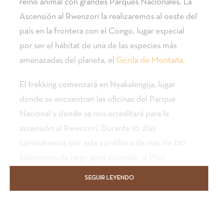
reino animal con grandes Parques Nacionales. La
Ascensión al Rwenzori la realizaremos al oeste del
país en la frontera con el Congo, lugar especial
por ser el hábitat de una de las especies más
amenazadas del planeta, el
Gorila de Montaña
.
El trekking comenzará en Nyakalengija, lugar
donde se encuentran las oficinas del Parque
Nacional y donde se nos acreditará para la
ascensión al Rwenzori. Durante 10 días
caminaremos por esta cordillera de más de 120
kilómetros de largo para ascender al Pico
Margarita, punto más elevado de la cordillera
SEGUIR LEYENDO
Rwenzori y tercera cumbre más alta de África
detrás del
Kilimanjaro
y del
Monte Kenya
. Además
ascenderemos al Mt. Speke de 4.890 metros y al